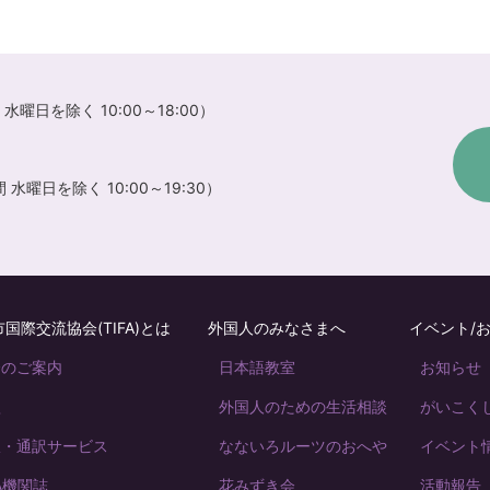
水曜日を除く 10:00～18:00）
水曜日を除く 10:00～19:30）
国際交流協会(TIFA)とは
外国人のみなさまへ
イベント/
会のご案内
日本語教室
お知らせ
款
外国人のための生活相談
がいこくじん 
訳・通訳サービス
なないろルーツのおへや
イベント
FA機関誌
花みずき会
活動報告