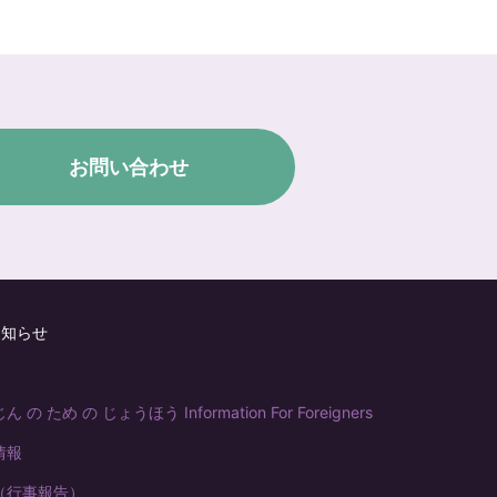
お問い合わせ
お知らせ
の ため の じょうほう Information For Foreigners
情報
（行事報告）