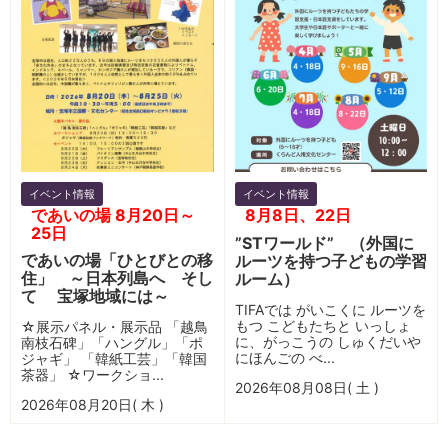
イベント情報
イベント情報
であいの場 8月20日～
8月8日、22日
25日
”STワールド” （外国に
であいの場「ひとびとの移
ルーツを持つ子どもの学習
住」 ～日本列島へ そし
ルーム）
て 宝塚地域には～
TIFAでは がいこくに ルーツを
もつ こどもたちと いっしょ
☆展示パネル・展示品 「越鳥
に、がっこうの しゅくだいや
南枝石碑」「ハングル」「ポ
にほんごの べ...
ジャギ」 「韓紙工芸」「韓国
茶器」 ☆ワークショ...
2026年08月08日( 土 )
2026年08月20日( 木 )