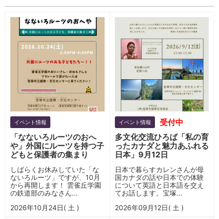
受付中
イベント情報
イベント情報
「なないろルーツのおへ
多文化交流ひろば「私の育
や」外国にルーツを持つ子
ったカナダと魅力あふれる
どもと保護者の集まり
日本」9月12日
しばらくお休みしていた「な
日本で暮らすカレンさんが母
ないろルーツ」ですが、10月
国カナダの話や日本での体験
から再開します！ 雲雀丘学園
について英語と日本語を交え
の鉄道部のみなさん...
てお話します。宝塚...
2026年10月24日( 土 )
2026年09月12日( 土 )