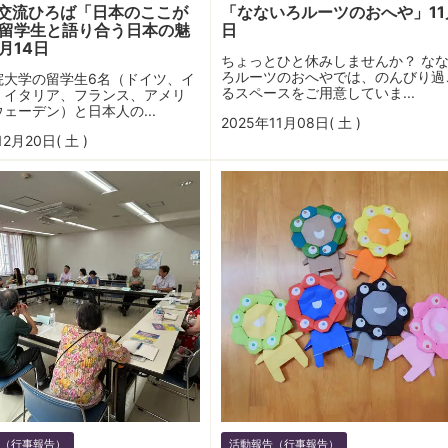
交流ひろば「日本のここが
「なないろルーツのおへや」11
!! 留学生と語り合う日本の魅
日
月14日
ちょっとひと休みしませんか？ な
ろルーツのおへやでは、のんびり過
院大学の留学生6名（ドイツ、イ
るスペースをご用意していま...
、イタリア、フランス、アメリ
ェーデン）と日本人の...
2025年11月08日( 土 )
12月20日( 土 )
（行事報告）
活動報告（行事報告）