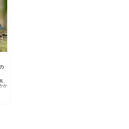
の
真、
かか