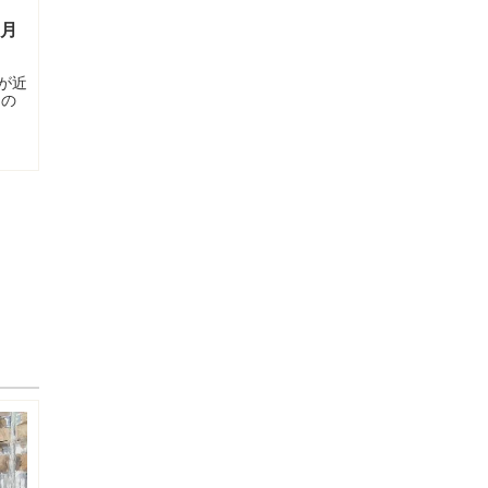
0月
が近
ツの