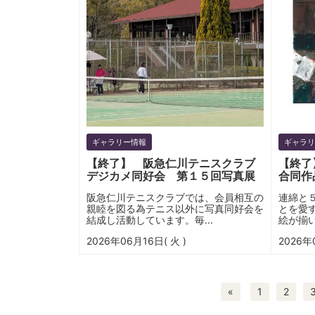
ギャラリー情報
ギャラリ
【終了】 阪急仁川テニスクラブ
【終了
デジカメ同好会 第１５回写真展
合同作
阪急仁川テニスクラブでは、会員相互の
連綿と
親睦を図る為テニス以外に写真同好会を
とを愛
結成し活動しています。毎...
絵が揃い
2026年06月16日( 火 )
2026年
«
1
2