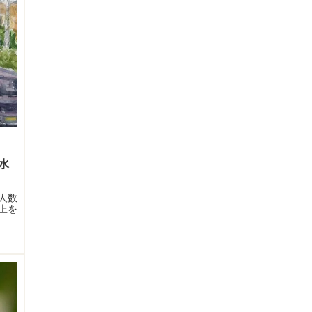
水
人数
上を