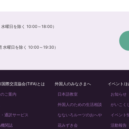
水曜日を除く 10:00～18:00）
水曜日を除く 10:00～19:30）
国際交流協会(TIFA)とは
外国人のみなさまへ
イベント/
会のご案内
日本語教室
お知らせ
款
外国人のための生活相談
がいこくじん 
訳・通訳サービス
なないろルーツのおへや
イベント
FA機関誌
花みずき会
活動報告