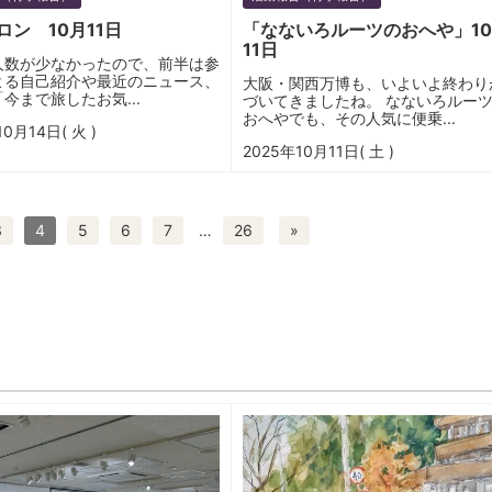
ロン 10月11日
「なないろルーツのおへや」1
11日
人数が少なかったので、前半は参
よる自己紹介や最近のニュース、
大阪・関西万博も、いよいよ終わり
今まで旅したお気...
づいてきましたね。 なないろルー
おへやでも、その人気に便乗...
10月14日( 火 )
2025年10月11日( 土 )
3
4
5
6
7
…
26
»