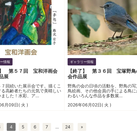
ー情報
ギャラリー情報
】 第５７回 宝和洋画会
【終了】 第３６回 宝塚野鳥
品展
会作品展
５７回続いた展示会です。描くこ
野鳥の会の日頃の活動を、野鳥の写
する高齢者たちの元気で美晴しい
鳥絵画、その他会員の手による鳥に
ました！水彩、ア...
わるいろんな作品を多数展...
06月09日( 火 )
2026年06月02日( 火 )
3
4
5
6
7
…
24
»