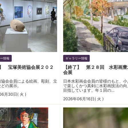
ー情報
ギャラリー情報
】 宝塚美術協会展２０２
【終了】 第２８回 水彩画豊
会展
術協会会員による絵画、彫刻、立
日本水彩画会会員の皆様のもと、小
などの展示。
で楽しくかつ真剣に水彩画技法の向
目指しています。年１回の...
06月30日( 火 )
2026年06月16日( 火 )